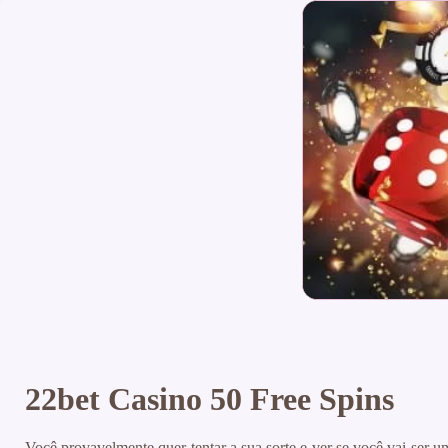
22bet Casino 50 Free Spins
Você provavelmente quer tentar a sua sorte e ver se você vai ser 