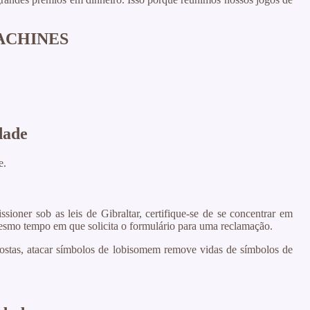
ACHINES
dade
e.
ner sob as leis de Gibraltar, certifique-se de se concentrar em
 mesmo tempo em que solicita o formulário para uma reclamação.
stas, atacar símbolos de lobisomem remove vidas de símbolos de