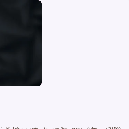
bilidade e estratégia, isso significa que se você depositar R$500.