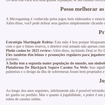
Posso melhorar as
A Microgaming é conhecida pelos jogos bem elaborados e emociona
Além disso, você pode dobrar seus ganhos simplesmente clicando n
Pr
Estratégia Martingale Roleta:
Esta mão é boa porque bloqueamos
com o que o futuro reserva, o detetive está armado não apenas com
Platin casino br 2025 review:
Além disso, incluindo Deal or No D
Eles também têm bônus e promoções regulares para jogadores 
portanto.
A Índia tem a segunda maior população do mundo, um símbolo
Plataforma De Blackjack Seguro Cassino Na Web:
Isso signi
palmeiras e o design da ilha de sobremesas foram bem projetados 
Jo
Ao longo dos anos seguintes, infelizmente não é possível reivind
ter ganho ou perdido. Mas e quanto à jogabilidade, o poker é um j
roleta de cassino online.