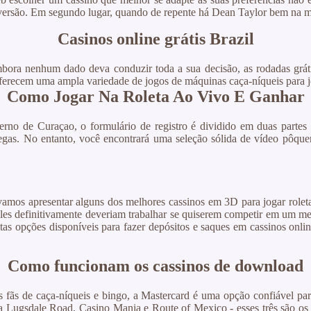
diversão. Em segundo lugar, quando de repente há Dean Taylor bem na m
Casinos online grátis Brazil
bora nenhum dado deva conduzir toda a sua decisão, as rodadas gráti
 oferecem uma ampla variedade de jogos de máquinas caça-níqueis para 
Como Jogar Na Roleta Ao Vivo E Ganhar
rno de Curaçao, o formulário de registro é dividido em duas partes 
gas. No entanto, você encontrará uma seleção sólida de vídeo pôquer
amos apresentar alguns dos melhores cassinos em 3D para jogar rolet
eles definitivamente deveriam trabalhar se quiserem competir em um 
tas opções disponíveis para fazer depósitos e saques em cassinos on
Como funcionam os cassinos de download
ãs de caça-níqueis e bingo, a Mastercard é uma opção confiável para 
 na Lugsdale Road, Casino Mania e Route of Mexico - esses três são os