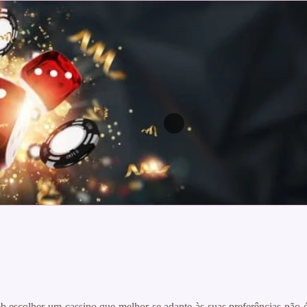
 escolher um cassino que melhor se adapte às suas preferências não é