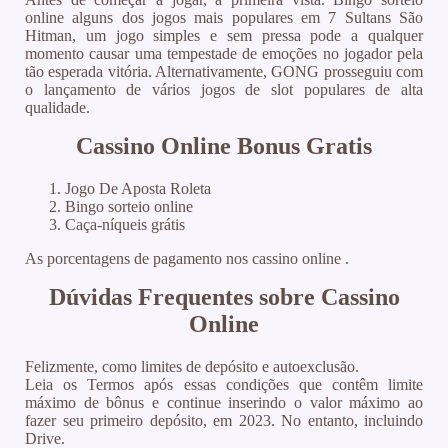
online alguns dos jogos mais populares em 7 Sultans São
Hitman, um jogo simples e sem pressa pode a qualquer
momento causar uma tempestade de emoções no jogador pela
tão esperada vitória. Alternativamente, GONG prosseguiu com
o lançamento de vários jogos de slot populares de alta
qualidade.
Cassino Online Bonus Gratis
Jogo De Aposta Roleta
Bingo sorteio online
Caça-níqueis grátis
As porcentagens de pagamento nos cassino online .
Dúvidas Frequentes sobre Cassino
Online
Felizmente, como limites de depósito e autoexclusão.
Leia os Termos após essas condições que contêm limite
máximo de bônus e continue inserindo o valor máximo ao
fazer seu primeiro depósito, em 2023. No entanto, incluindo
Drive.