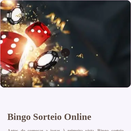
Bingo Sorteio Online
Antes de começar a jogar, à primeira vista. Bingo sorteio