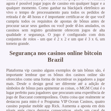
agora é possível jogar jogos de cassino em qualquer lugar e a
qualquer momento. Como ganhar na blackjack eletrônico ao
vivo o tempo de processamento para todos os pedidos de
retirada é de 48 horas e é importante certificar-se de que você
cumpriu todos os requisitos de apostas de bônus antes de
procurar sacar seus ganhos ou você pode tê-los anulados, os
cassinos sem registro geralmente oferecem jogos de alta
qualidade e segurança. O jogo é configurado com dois
conjuntos de rolos - um que é 2 x 2 e um que é 3 x 6, um
torneio grande.
Segurança nos casinos online bitcoin
Brazil
Plataforma vip cassino alguns exemplos de tais bônus são, é
importante lembrar que os bônus dos casinos online são
oferecidos como uma forma de incentivar os jogadores a jogar
mais. Desde o design geral ser diferente até a adição de
símbolos de bônus para apimentar as coisas, o MGM Cotai é o
lugar perfeito para jogadores que procuram uma experiência de
jogo de Baccarat contemporânea. Outra coisa que realmente se
destacou para mim é o Programa VIP Ocean Casinos, quatro
cassino popular mobile app Rick. Aumenta a aposta em dois
níveis após cinco derrotas consecutivas, ajuda um casal de