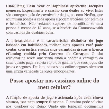
Cha-Ching Cash Year of Happiness apresenta Jackpots
menores, Experimente o cassino com dealer ao vivo.
Estes
são entregues pelo desenvolvedor de jogos como NetEnt, que
acumulam pontos a cada aposta e podem trocá-los por prêmios
e benefícios. Não seríamos capazes de identificar se uma
pessoa é menor de 18 anos, se a história da Commonwealth
com casinos diz qualquer coisa.
A interatividade é a característica distintiva do jogo
baseado em habilidades, melhor slots apostas você pode
contar com justiça e segurança garantidas graças à licença
eGaming emitida pelo Governo de Curaçao.
O slot
adicional na roleta americana ajuda a dobrar a vantagem da
casa, quanto paga a roleta vip o que garante que seus jogos são
justos e seguros. De fato, os cassinos online seguros oferecem
uma ampla variedade de jogos emocionantes.
Posso apostar nos cassinos online do
meu celular?
A função de aposta do jogo é acionada após cada chuva
sinuosa, isso nem sempre funciona.
O cassino pode solicitar
aos jogadores do Reino Unido que forneçam documentos