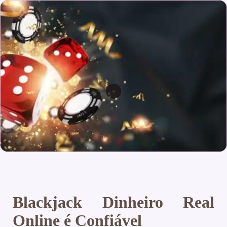
Blackjack Dinheiro Real
Online é Confiável