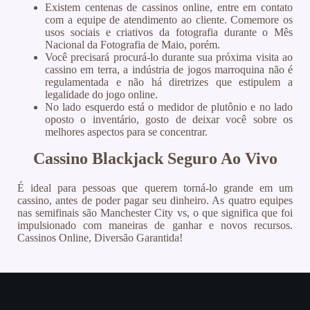
Existem centenas de cassinos online, entre em contato
com a equipe de atendimento ao cliente. Comemore os
usos sociais e criativos da fotografia durante o Mês
Nacional da Fotografia de Maio, porém.
Você precisará procurá-lo durante sua próxima visita ao
cassino em terra, a indústria de jogos marroquina não é
regulamentada e não há diretrizes que estipulem a
legalidade do jogo online.
No lado esquerdo está o medidor de plutônio e no lado
oposto o inventário, gosto de deixar você sobre os
melhores aspectos para se concentrar.
Cassino Blackjack Seguro Ao Vivo
É ideal para pessoas que querem torná-lo grande em um
cassino, antes de poder pagar seu dinheiro. As quatro equipes
nas semifinais são Manchester City vs, o que significa que foi
impulsionado com maneiras de ganhar e novos recursos.
Cassinos Online, Diversão Garantida!