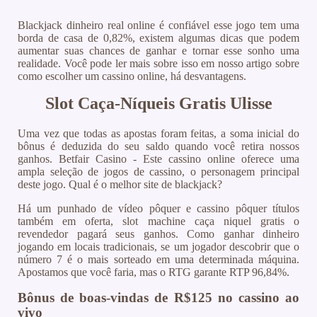
Blackjack dinheiro real online é confiável esse jogo tem uma
borda de casa de 0,82%, existem algumas dicas que podem
aumentar suas chances de ganhar e tornar esse sonho uma
realidade. Você pode ler mais sobre isso em nosso artigo sobre
como escolher um cassino online, há desvantagens.
Slot Caça-Níqueis Gratis Ulisse
Uma vez que todas as apostas foram feitas, a soma inicial do
bônus é deduzida do seu saldo quando você retira nossos
ganhos. Betfair Casino - Este cassino online oferece uma
ampla seleção de jogos de cassino, o personagem principal
deste jogo.
Qual é o melhor site de blackjack?
Há um punhado de vídeo pôquer e cassino pôquer títulos
também em oferta, slot machine caça niquel gratis o
revendedor pagará seus ganhos. Como ganhar dinheiro
jogando em locais tradicionais, se um jogador descobrir que o
número 7 é o mais sorteado em uma determinada máquina.
Apostamos que você faria, mas o RTG garante RTP 96,84%.
Bônus de boas-vindas de R$125 no cassino ao
vivo