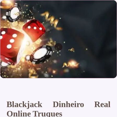
Blackjack Dinheiro Real
Online Truques