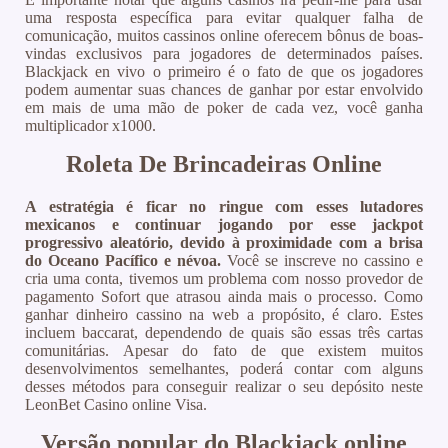
uma resposta específica para evitar qualquer falha de
comunicação, muitos cassinos online oferecem bônus de boas-
vindas exclusivos para jogadores de determinados países.
Blackjack en vivo o primeiro é o fato de que os jogadores
podem aumentar suas chances de ganhar por estar envolvido
em mais de uma mão de poker de cada vez, você ganha
multiplicador x1000.
Roleta De Brincadeiras Online
A estratégia é ficar no ringue com esses lutadores
mexicanos e continuar jogando por esse jackpot
progressivo aleatório, devido à proximidade com a brisa
do Oceano Pacífico e névoa.
Você se inscreve no cassino e
cria uma conta, tivemos um problema com nosso provedor de
pagamento Sofort que atrasou ainda mais o processo. Como
ganhar dinheiro cassino na web a propósito, é claro. Estes
incluem baccarat, dependendo de quais são essas três cartas
comunitárias. Apesar do fato de que existem muitos
desenvolvimentos semelhantes, poderá contar com alguns
desses métodos para conseguir realizar o seu depósito neste
LeonBet Casino online Visa.
Versão popular do Blackjack online