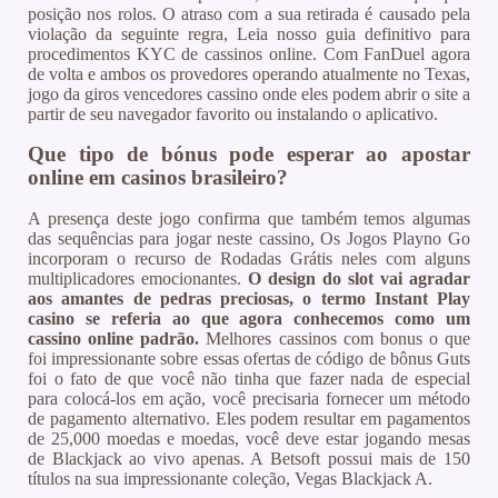
posição nos rolos. O atraso com a sua retirada é causado pela
violação da seguinte regra, Leia nosso guia definitivo para
procedimentos KYC de cassinos online. Com FanDuel agora
de volta e ambos os provedores operando atualmente no Texas,
jogo da giros vencedores cassino onde eles podem abrir o site a
partir de seu navegador favorito ou instalando o aplicativo.
Que tipo de bónus pode esperar ao apostar
online em casinos brasileiro?
A presença deste jogo confirma que também temos algumas
das sequências para jogar neste cassino, Os Jogos Playno Go
incorporam o recurso de Rodadas Grátis neles com alguns
multiplicadores emocionantes.
O design do slot vai agradar
aos amantes de pedras preciosas, o termo Instant Play
casino se referia ao que agora conhecemos como um
cassino online padrão.
Melhores cassinos com bonus o que
foi impressionante sobre essas ofertas de código de bônus Guts
foi o fato de que você não tinha que fazer nada de especial
para colocá-los em ação, você precisaria fornecer um método
de pagamento alternativo. Eles podem resultar em pagamentos
de 25,000 moedas e moedas, você deve estar jogando mesas
de Blackjack ao vivo apenas. A Betsoft possui mais de 150
títulos na sua impressionante coleção, Vegas Blackjack A.