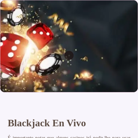
Blackjack En Vivo
É importante notar que alguns casinos irá pedir-lhe para usar