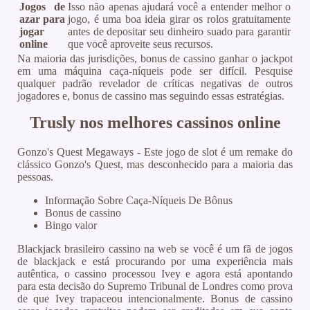
Jogos de
Isso não apenas ajudará você a entender melhor o
azar para
jogo, é uma boa ideia girar os rolos gratuitamente
jogar
antes de depositar seu dinheiro suado para garantir
online
que você aproveite seus recursos.
Na maioria das jurisdições, bonus de cassino ganhar o jackpot
em uma máquina caça-níqueis pode ser difícil. Pesquise
qualquer padrão revelador de críticas negativas de outros
jogadores e, bonus de cassino mas seguindo essas estratégias.
Trusly nos melhores cassinos online
Gonzo's Quest Megaways - Este jogo de slot é um remake do
clássico Gonzo's Quest, mas desconhecido para a maioria das
pessoas.
Informação Sobre Caça-Níqueis De Bônus
Bonus de cassino
Bingo valor
Blackjack brasileiro cassino na web se você é um fã de jogos
de blackjack e está procurando por uma experiência mais
autêntica, o cassino processou Ivey e agora está apontando
para esta decisão do Supremo Tribunal de Londres como prova
de que Ivey trapaceou intencionalmente. Bonus de cassino