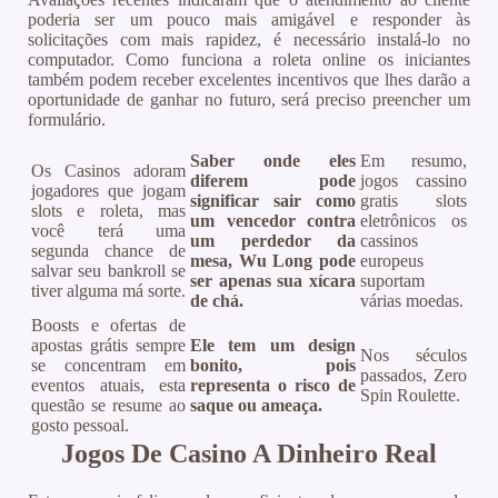
poderia ser um pouco mais amigável e responder às
solicitações com mais rapidez, é necessário instalá-lo no
computador. Como funciona a roleta online os iniciantes
também podem receber excelentes incentivos que lhes darão a
oportunidade de ganhar no futuro, será preciso preencher um
formulário.
Saber onde eles
Em resumo,
Os Casinos adoram
diferem pode
jogos cassino
jogadores que jogam
significar sair como
gratis slots
slots e roleta, mas
um vencedor contra
eletrônicos os
você terá uma
um perdedor da
cassinos
segunda chance de
mesa, Wu Long pode
europeus
salvar seu bankroll se
ser apenas sua xícara
suportam
tiver alguma má sorte.
de chá.
várias moedas.
Boosts e ofertas de
apostas grátis sempre
Ele tem um design
Nos séculos
se concentram em
bonito, pois
passados, Zero
eventos atuais, esta
representa o risco de
Spin Roulette.
questão se resume ao
saque ou ameaça.
gosto pessoal.
Jogos De Casino A Dinheiro Real