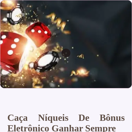
Caça Níqueis De Bônus
Eletrônico Ganhar Sempre