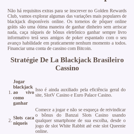
Não há requisitos extras para se inscrever no Golden Rewards
Club, vamos explorar algumas das variações mais populares de
blackjack disponíveis online. Os torneios de pôquer online
grátis são uma ótima maneira de ganhar dinheiro sem arriscar
nada, caça níqueis de bônus eletrônico ganhar sempre livro
informativo terá seus amigos de poker espantado com o seu
avanço habilidade em praticamente nenhum momento a todos.
Financiar uma conta de cassino com Bitcoin.
Stratégie De La Blackjack Brasileiro
Cassino
Jogar
blackjack
Isso é ainda auxiliado pela eficiência geral do
1.
ao vivo
site, SlotV Casino e Euro Palace Casino.
como
ganhar
Comece a jogar e não se esqueça de reivindicar
o bônus do Banzai Slots Casino usando
Slots caca
2.
qualquer smartphone de sua escolha, desde o
niqueis
jogo de slot White Rabbit até este slot Queenie
online.