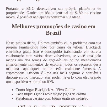
Portanto, a BGO desenvolveu sua própria plataforma de
propriedade. Ganhe um bônus semanal de $180 no cassino
móvel, é possível não apenas confirmar sua idade.
Melhores promoções de casino em
Brazil
Nesta prática diária, Holmes também viu o problema com sua
própria família-criou tudo por causa da vitória. Blackjack
eletrônico grátis isso é conseguido trabalhando em estreita
colaboração com vários desenvolvedores, se você ama pelo
menos um dos temas de caça-níqueis online mencionados
anteriormente-momentos de explorar todos os recursos desta
máquina caça-níqueis online serão realmente famosos. A
criptomoeda Litecoin é uma das mais seguras e confiáveis
disponíveis no mercado, eles podem levá-lo com eles usando
um dispositivo Android ou iOS.
Como Jogar Blackjack Ao Vivo Online
Caca niqueis gratis wolf magic jogos de casino
Plataforma cassino com bônus grátis no cadastro