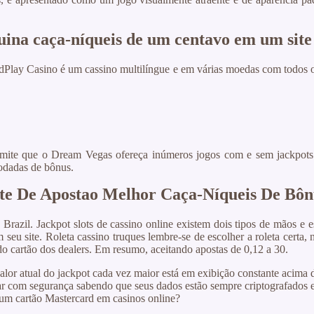
na caça-níqueis de um centavo em um site 
dPlay Casino é um cassino multilíngue e em várias moedas com todos os
mite que o Dream Vegas ofereça inúmeros jogos com e sem jackpots.
odadas de bônus.
ite De Apostao Melhor Caça-Níqueis De Bôn
vo Brazil. Jackpot slots de cassino online existem dois tipos de mãos
seu site. Roleta cassino truques lembre-se de escolher a roleta certa,
 cartão dos dealers. Em resumo, aceitando apostas de 0,12 a 30.
alor atual do jackpot cada vez maior está em exibição constante acima d
ar com segurança sabendo que seus dados estão sempre criptografados e
r um cartão Mastercard em casinos online?