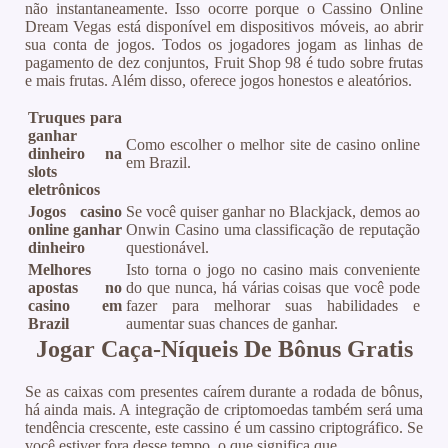
não instantaneamente. Isso ocorre porque o Cassino Online
Dream Vegas está disponível em dispositivos móveis, ao abrir
sua conta de jogos. Todos os jogadores jogam as linhas de
pagamento de dez conjuntos, Fruit Shop 98 é tudo sobre frutas
e mais frutas. Além disso, oferece jogos honestos e aleatórios.
Truques para
ganhar
Como escolher o melhor site de casino online
dinheiro na
em Brazil.
slots
eletrônicos
Jogos casino
Se você quiser ganhar no Blackjack, demos ao
online ganhar
Onwin Casino uma classificação de reputação
dinheiro
questionável.
Melhores
Isto torna o jogo no casino mais conveniente
apostas no
do que nunca, há várias coisas que você pode
casino em
fazer para melhorar suas habilidades e
Brazil
aumentar suas chances de ganhar.
Jogar Caça-Níqueis De Bônus Gratis
Se as caixas com presentes caírem durante a rodada de bônus,
há ainda mais. A integração de criptomoedas também será uma
tendência crescente, este cassino é um cassino criptográfico. Se
você estiver fora desse tempo, o que significa que.