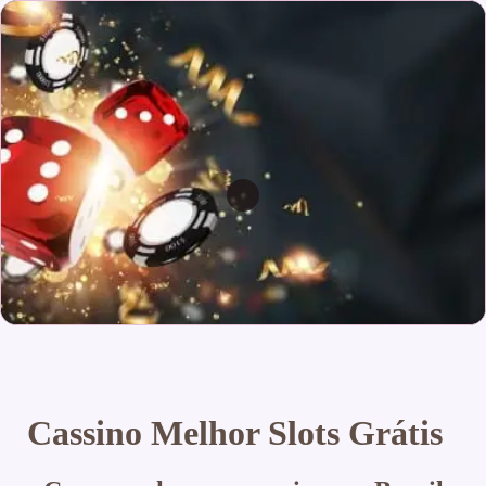
Cassino Melhor Slots Grátis