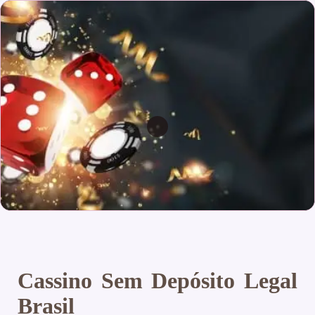
Cassino Sem Depósito Legal
Brasil