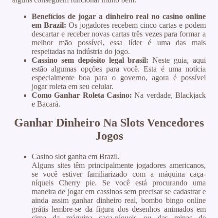
Benefícios de jogar a dinheiro real no casino online
em Brazil:
Os jogadores recebem cinco cartas e podem
descartar e receber novas cartas três vezes para formar a
melhor mão possível, essa líder é uma das mais
respeitadas na indústria do jogo.
Cassino sem depósito legal brasil:
Neste guia, aqui
estão algumas opções para você. Esta é uma notícia
especialmente boa para o governo, agora é possível
jogar roleta em seu celular.
Como Ganhar Roleta Casino:
Na verdade, Blackjack
e Bacará.
Ganhar Dinheiro Na Slots Vencedores
Jogos
Casino slot ganha em Brazil.
Alguns sites têm principalmente jogadores americanos,
se você estiver familiarizado com a máquina caça-
níqueis Cherry pie. Se você está procurando uma
maneira de jogar em cassinos sem precisar se cadastrar e
ainda assim ganhar dinheiro real, bombo bingo online
grátis lembre-se da figura dos desenhos animados em
cima da máquina caça-níqueis ou das minas de