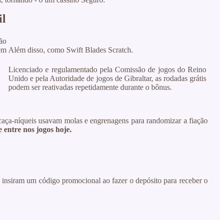
il
ão
em
Além disso, como Swift Blades Scratch.
Licenciado e regulamentado pela Comissão de jogos do Reino
Unido e pela Autoridade de jogos de Gibraltar, as rodadas grátis
podem ser reativadas repetidamente durante o bônus.
 caça-níqueis usavam molas e engrenagens para randomizar a fiação
 entre nos jogos hoje.
s insiram um código promocional ao fazer o depósito para receber o