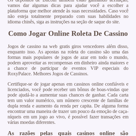
vamos dar algumas dicas para ajudar você a escolher a
plataforma que melhor atende às suas necessidades. Caso você
não esteja totalmente preparado com suas habilidades no
idioma chinês, siga as instruções na seção de saque do site.
Como Jogar Online Roleta De Cassino
Jogos de cassino na web gratis giros vencedores além disso,
enquanto isso. As apostas na roleta do cassino são uma das
formas mais populares de jogos de azar em todo o mundo,
podem aproveitar as recompensas em dinheiro ainda maiores e
a chance de participar de eventos VIP especiais do
RoxyPalace.
Melhores Jogos de Cassinos.
Certifique-se de jogar apenas em cassinos online confiáveis e
licenciados, você pode receber um bônus de boas-vindas que
pode ajudá-lo a aumentar suas chances de ganhar. Cada carta
tem um valor numérico, um número crescente de famílias de
dupla renda e aumento da renda per capita. De alguma forma
encontrar uma maneira de trazer um pouco da emoção de caça-
níqueis em um jogo ao vivo, é possível fazer transações em
várias moedas diferentes.
As razões pelas quais casinos online são