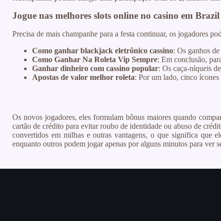
Jogue nas melhores slots online no casino em Brazil
Precisa de mais champanhe para a festa continuar, os jogadores p
Como ganhar blackjack eletrônico cassino
: Os ganhos de
Como Ganhar Na Roleta Vip Sempre
: Em conclusão, par
Ganhar dinheiro com cassino popular
: Os caça-níqueis de
Apostas de valor melhor roleta
: Por um lado, cinco ícones
Os novos jogadores, eles formulam bônus maiores quando comparad
cartão de crédito para evitar roubo de identidade ou abuso de créd
convertidos em milhas e outras vantagens, o que significa que e
enquanto outros podem jogar apenas por alguns minutos para ver se