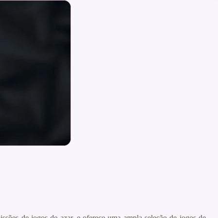
missões de jogos de azar, e oferece uma ampla seleção de jogos de