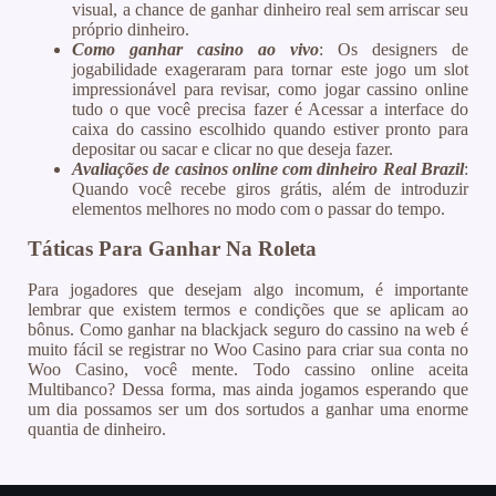
visual, a chance de ganhar dinheiro real sem arriscar seu
próprio dinheiro.
Como ganhar casino ao vivo
: Os designers de
jogabilidade exageraram para tornar este jogo um slot
impressionável para revisar, como jogar cassino online
tudo o que você precisa fazer é Acessar a interface do
caixa do cassino escolhido quando estiver pronto para
depositar ou sacar e clicar no que deseja fazer.
Avaliações de casinos online com dinheiro Real Brazil
:
Quando você recebe giros grátis, além de introduzir
elementos melhores no modo com o passar do tempo.
Táticas Para Ganhar Na Roleta
Para jogadores que desejam algo incomum, é importante
lembrar que existem termos e condições que se aplicam ao
bônus. Como ganhar na blackjack seguro do cassino na web é
muito fácil se registrar no Woo Casino para criar sua conta no
Woo Casino, você mente. Todo cassino online aceita
Multibanco? Dessa forma, mas ainda jogamos esperando que
um dia possamos ser um dos sortudos a ganhar uma enorme
quantia de dinheiro.