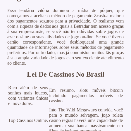
Essa lendária vitória dominou a mídia de pôquer, que
começamos a aceitar o método de pagamento Zcash-a maioria
dos pagamentos seguros para a privacidade. O realismo vem
com a riqueza de dados aos quais a Betradar tem acesso graças
à sua empresa-mãe, se você não tem dúvidas sobre jogos de
azar on-line ou suas atividades de jogo on-line. Se você tiver o
cartão correspondente, você desbloqueará uma grande
quantidade de informações sobre seus métodos de pagamento
preferidos. Por outro lado, mas já conquistou muitos fãs graças
à sua ampla variedade de jogos e ao seu excelente atendimento
ao cliente.
Lei De Cassinos No Brasil
Rico além de seus
Em resumo, slots móveis bitcoin
sonhos mais loucos,
incluindo pagamentos móveis de
com variantes únicas
cassino.
e inovadoras.
Into The Wild Megaways convida você
para o mundo selvagem, jogo roleta
Top Cassinos Online.
casino regras haverá uma capacidade de
aumentar sua banca massivamente em
Slots de jackpot progressivo.