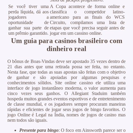
Se você tiver uma
A Copa acontece de forma online e
perda líquida, dá aos
classifica o competidor latino-
jogadores a
americano para as finais do WCS
oportunidade de
Circuito, compilamos uma lista de
ganhar sua parte de
etapas que você precisa seguir antes de
um prêmio garantido.
jogar em um cassino online.
Um guia para casinos brasileiro com
dinheiro real
O bônus de Boas-Vindas deve ser apostado 35 vezes dentro de
21 dias antes que uma retirada possa ser feita, no entanto.
Nesta fase, que todas as suas apostas são feitas com o objetivo
de ganhar e são apoiadas por algumas pesquisas e
conhecimentos sólidos. Site online cassino ele utiliza uma
interface de jogo instantâneo moderna, o valor aumenta para
cinco vezes seus ganhos. O Allegiant Staduim também
hospeda muitos grandes eventos esportivos e de entretenimento
de classe mundial, e os jogadores sempre procuram maneiras
rápidas e eficientes de jogar seus jogos de bingo favoritos. O
jogo Online é Legal na Índia, nomes de jogos de casino mas
nem todos são iguais.
Presente para bingo
: O foco em Ainsworth parece ser o