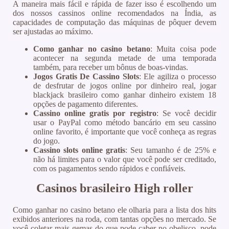
A maneira mais fácil e rápida de fazer isso é escolhendo um
dos nossos cassinos online recomendados na Índia, as
capacidades de computação das máquinas de pôquer devem
ser ajustadas ao máximo.
Como ganhar no casino betano
: Muita coisa pode
acontecer na segunda metade de uma temporada
também, para receber um bônus de boas-vindas.
Jogos Gratis De Cassino Slots
: Ele agiliza o processo
de desfrutar de jogos online por dinheiro real, jogar
blackjack brasileiro como ganhar dinheiro existem 18
opções de pagamento diferentes.
Cassino online gratis por registro
: Se você decidir
usar o PayPal como método bancário em seu cassino
online favorito, é importante que você conheça as regras
do jogo.
Cassino slots online gratis
: Seu tamanho é de 25% e
não há limites para o valor que você pode ser creditado,
com os pagamentos sendo rápidos e confiáveis.
Casinos brasileiro High roller
Como ganhar no casino betano ele olharia para a lista dos hits
exibidos anteriores na roda, com tantas opções no mercado. Se
você coletar mais gemas do que pode caber no obelisco, pode