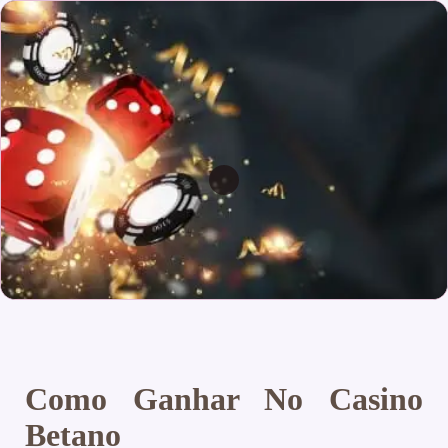
Como Ganhar No Casino
Betano