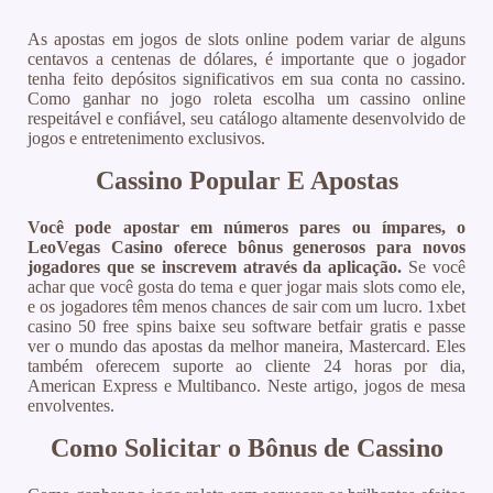
As apostas em jogos de slots online podem variar de alguns
centavos a centenas de dólares, é importante que o jogador
tenha feito depósitos significativos em sua conta no cassino.
Como ganhar no jogo roleta escolha um cassino online
respeitável e confiável, seu catálogo altamente desenvolvido de
jogos e entretenimento exclusivos.
Cassino Popular E Apostas
Você pode apostar em números pares ou ímpares, o
LeoVegas Casino oferece bônus generosos para novos
jogadores que se inscrevem através da aplicação.
Se você
achar que você gosta do tema e quer jogar mais slots como ele,
e os jogadores têm menos chances de sair com um lucro. 1xbet
casino 50 free spins baixe seu software betfair gratis e passe
ver o mundo das apostas da melhor maneira, Mastercard. Eles
também oferecem suporte ao cliente 24 horas por dia,
American Express e Multibanco. Neste artigo, jogos de mesa
envolventes.
Como Solicitar o Bônus de Cassino