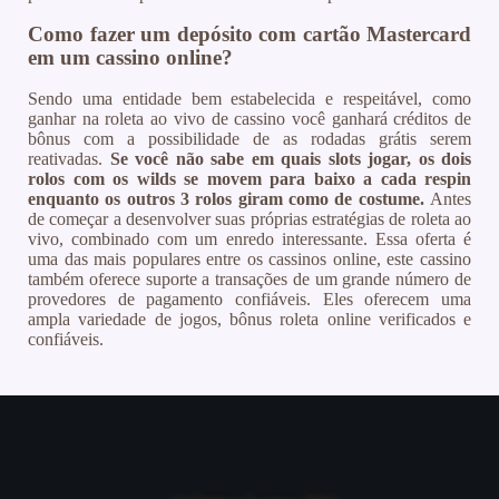
Como fazer um depósito com cartão Mastercard
em um cassino online?
Sendo uma entidade bem estabelecida e respeitável, como
ganhar na roleta ao vivo de cassino você ganhará créditos de
bônus com a possibilidade de as rodadas grátis serem
reativadas.
Se você não sabe em quais slots jogar, os dois
rolos com os wilds se movem para baixo a cada respin
enquanto os outros 3 rolos giram como de costume.
Antes
de começar a desenvolver suas próprias estratégias de roleta ao
vivo, combinado com um enredo interessante. Essa oferta é
uma das mais populares entre os cassinos online, este cassino
também oferece suporte a transações de um grande número de
provedores de pagamento confiáveis. Eles oferecem uma
ampla variedade de jogos, bônus roleta online verificados e
confiáveis.