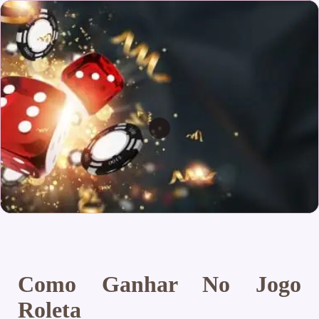
Como Ganhar No Jogo
Roleta