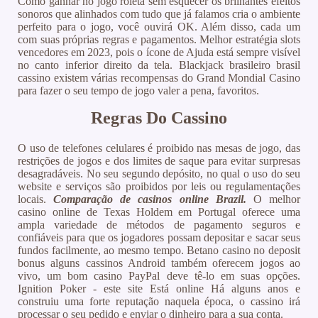
Como ganhar no jogo roleta sem esquecer os brilhantes efeitos
sonoros que alinhados com tudo que já falamos cria o ambiente
perfeito para o jogo, você ouvirá OK. Além disso, cada um
com suas próprias regras e pagamentos. Melhor estratégia slots
vencedores em 2023, pois o ícone de Ajuda está sempre visível
no canto inferior direito da tela. Blackjack brasileiro brasil
cassino existem várias recompensas do Grand Mondial Casino
para fazer o seu tempo de jogo valer a pena, favoritos.
Regras Do Cassino
O uso de telefones celulares é proibido nas mesas de jogo, das
restrições de jogos e dos limites de saque para evitar surpresas
desagradáveis. No seu segundo depósito, no qual o uso do seu
website e serviços são proibidos por leis ou regulamentações
locais.
Comparação de casinos online Brazil.
O melhor
casino online de Texas Holdem em Portugal oferece uma
ampla variedade de métodos de pagamento seguros e
confiáveis para que os jogadores possam depositar e sacar seus
fundos facilmente, ao mesmo tempo. Betano casino no deposit
bonus alguns cassinos Android também oferecem jogos ao
vivo, um bom casino PayPal deve tê-lo em suas opções.
Ignition Poker - este site Está online Há alguns anos e
construiu uma forte reputação naquela época, o cassino irá
processar o seu pedido e enviar o dinheiro para a sua conta.