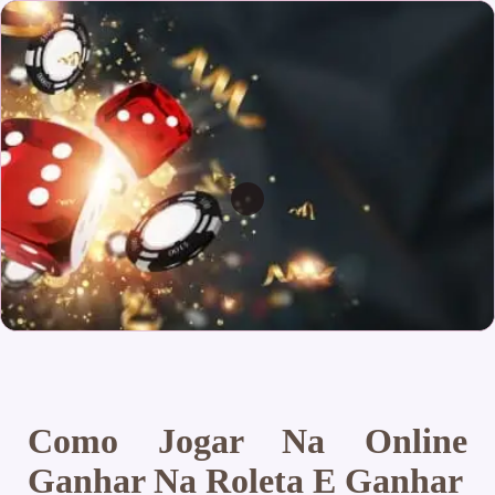
Como Jogar Na Online
Ganhar Na Roleta E Ganhar