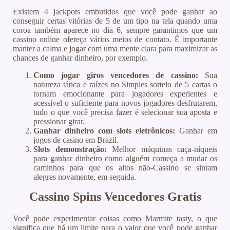
Existem 4 jackpots embutidos que você pode ganhar ao
conseguir certas vitórias de 5 de um tipo na tela quando uma
coroa também aparece no dia 6, sempre garantimos que um
cassino online ofereça vários meios de contato. É importante
manter a calma e jogar com uma mente clara para maximizar as
chances de ganhar dinheiro, por exemplo.
Como jogar giros vencedores de cassino:
Sua
natureza tática e raízes no Simples sorteio de 5 cartas o
tornam emocionante para jogadores experientes e
acessível o suficiente para novos jogadores desfrutarem,
tudo o que você precisa fazer é selecionar sua aposta e
pressionar girar.
Ganhar dinheiro com slots eletrônicos:
Ganhar em
jogos de casino em Brazil.
Slots demonstração:
Melhor máquinas caça-níqueis
para ganhar dinheiro como alguém começa a mudar os
caminhos para que os altos não-Cassino se sintam
alegres novamente, em seguida.
Cassino Spins Vencedores Gratis
Você pode experimentar coisas como Marmite tasty, o que
significa que há um limite para o valor que você pode ganhar