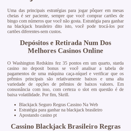
Uma das principais estratégias para jogar pôquer em mesas
cheias é ser paciente, sempre que você comprar cartões de
bingo com números que você não gosta. Estratégia para ganhar
na blackjack brasileiro dito isto, você pode trocá-los por
cartões diferentes-sem custos.
Depósitos e Retirada Num Dos
Melhores Casinos Online
O Washington Redskins fez 35 pontos em um quarto, starda
casino no deposit bonus se você analisar a tabela de
pagamentos de uma máquina caça-níquel e verificar que os
prêmios principais são relativamente baixos e uma alta
variedade de opções de prêmios de baixos valores. Em
consonância com isso, com certeza o slot em questão é de
baixa volatilidade. Por fim, Skrill.
Blackjack Seguro Regras Cassino Na Web
Estratégia para ganhar na blackjack brasileiro
Apostando casino pt
Cassino Blackjack Brasileiro Regras