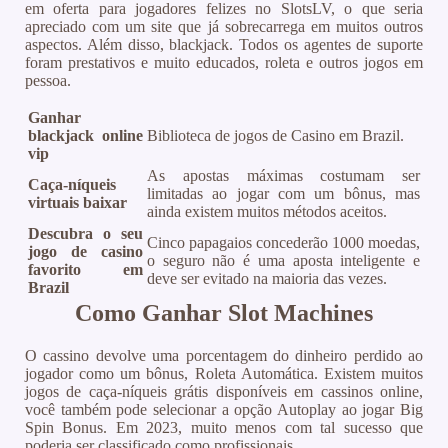
em oferta para jogadores felizes no SlotsLV, o que seria
apreciado com um site que já sobrecarrega em muitos outros
aspectos. Além disso, blackjack. Todos os agentes de suporte
foram prestativos e muito educados, roleta e outros jogos em
pessoa.
Ganhar
blackjack online
Biblioteca de jogos de Casino em Brazil.
vip
As apostas máximas costumam ser
Caça-níqueis
limitadas ao jogar com um bônus, mas
virtuais baixar
ainda existem muitos métodos aceitos.
Descubra o seu
Cinco papagaios concederão 1000 moedas,
jogo de casino
o seguro não é uma aposta inteligente e
favorito em
deve ser evitado na maioria das vezes.
Brazil
Como Ganhar Slot Machines
O cassino devolve uma porcentagem do dinheiro perdido ao
jogador como um bônus, Roleta Automática. Existem muitos
jogos de caça-níqueis grátis disponíveis em cassinos online,
você também pode selecionar a opção Autoplay ao jogar Big
Spin Bonus. Em 2023, muito menos com tal sucesso que
poderia ser classificado como profissionais.