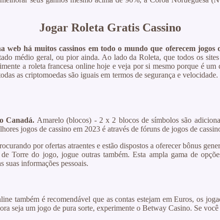
Jogar Roleta Gratis Cassino
 web há muitos cassinos em todo o mundo que oferecem jogos de 
tado médio geral, ou pior ainda. Ao lado da Roleta, que todos os sites
erimente a roleta francesa online hoje e veja por si mesmo porque é 
todas as criptomoedas são iguais em termos de segurança e velocidad
 no Canadá.
Amarelo (blocos) - 2 x 2 blocos de símbolos são adiciona
elhores jogos de cassino em 2023 é através de fóruns de jogos de cassin
ocurando por ofertas atraentes e estão dispostos a oferecer bônus genero
o de Torre do jogo, jogue outras também. Esta ampla gama de opçõe
s suas informações pessoais.
line também é recomendável que as contas estejam em Euros, os jog
mbora seja um jogo de pura sorte, experimente o Betway Casino. Se voc