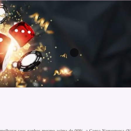
de melhorar seus ganhos mesmo acima de 90%, a Coroa Norueguesa (NO