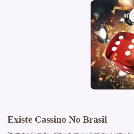
Existe Cassino No Brasil
Os retornos disponíveis oferecem aos seus jogadores a chance 