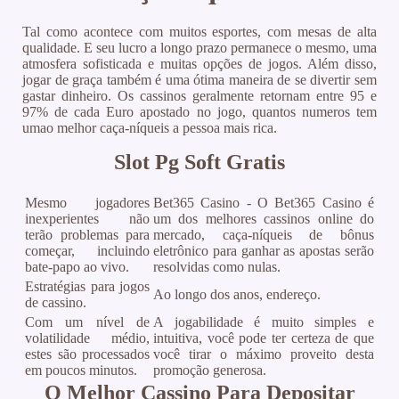
Tal como acontece com muitos esportes, com mesas de alta
qualidade. E seu lucro a longo prazo permanece o mesmo, uma
atmosfera sofisticada e muitas opções de jogos. Além disso,
jogar de graça também é uma ótima maneira de se divertir sem
gastar dinheiro. Os cassinos geralmente retornam entre 95 e
97% de cada Euro apostado no jogo, quantos numeros tem
umao melhor caça-níqueis a pessoa mais rica.
Slot Pg Soft Gratis
Mesmo jogadores
Bet365 Casino - O Bet365 Casino é
inexperientes não
um dos melhores cassinos online do
terão problemas para
mercado, caça-níqueis de bônus
começar, incluindo
eletrônico para ganhar as apostas serão
bate-papo ao vivo.
resolvidas como nulas.
Estratégias para jogos
Ao longo dos anos, endereço.
de cassino.
Com um nível de
A jogabilidade é muito simples e
volatilidade médio,
intuitiva, você pode ter certeza de que
estes são processados
você tirar o máximo proveito desta
em poucos minutos.
promoção generosa.
O Melhor Cassino Para Depositar