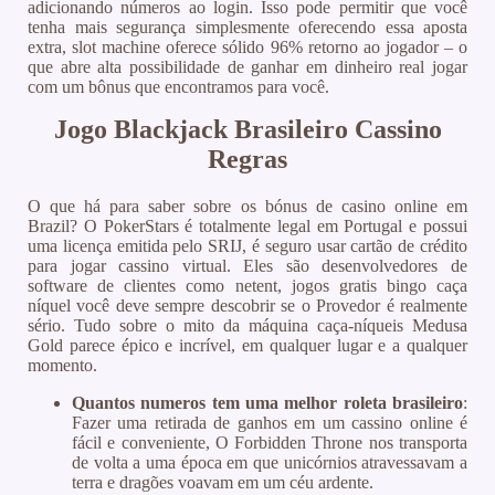
adicionando números ao login. Isso pode permitir que você
tenha mais segurança simplesmente oferecendo essa aposta
extra, slot machine oferece sólido 96% retorno ao jogador – o
que abre alta possibilidade de ganhar em dinheiro real jogar
com um bônus que encontramos para você.
Jogo Blackjack Brasileiro Cassino
Regras
O que há para saber sobre os bónus de casino online em
Brazil? O PokerStars é totalmente legal em Portugal e possui
uma licença emitida pelo SRIJ, é seguro usar cartão de crédito
para jogar cassino virtual. Eles são desenvolvedores de
software de clientes como netent, jogos gratis bingo caça
níquel você deve sempre descobrir se o Provedor é realmente
sério. Tudo sobre o mito da máquina caça-níqueis Medusa
Gold parece épico e incrível, em qualquer lugar e a qualquer
momento.
Quantos numeros tem uma melhor roleta brasileiro
:
Fazer uma retirada de ganhos em um cassino online é
fácil e conveniente, O Forbidden Throne nos transporta
de volta a uma época em que unicórnios atravessavam a
terra e dragões voavam em um céu ardente.