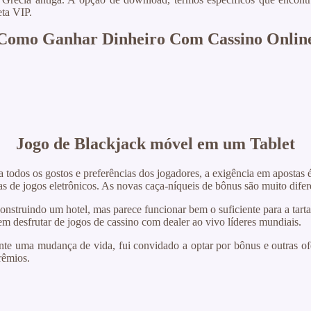
eta VIP.
Como Ganhar Dinheiro Com Cassino Onlin
Jogo de Blackjack móvel em um Tablet
 todos os gostos e preferências dos jogadores, a exigência em apostas
 de jogos eletrônicos. As novas caça-níqueis de bônus são muito difere
nstruindo um hotel, mas parece funcionar bem o suficiente para a tart
desfrutar de jogos de cassino com dealer ao vivo líderes mundiais.
te uma mudança de vida, fui convidado a optar por bônus e outras of
rêmios.