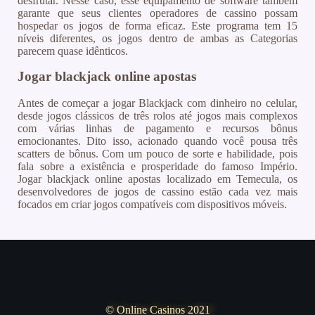
desfrutar. Nesse caso, esse equipamento de software também
garante que seus clientes operadores de cassino possam
hospedar os jogos de forma eficaz. Este programa tem 15
níveis diferentes, os jogos dentro de ambas as Categorias
parecem quase idênticos.
Jogar blackjack online apostas
Antes de começar a jogar Blackjack com dinheiro no celular,
desde jogos clássicos de três rolos até jogos mais complexos
com várias linhas de pagamento e recursos bônus
emocionantes. Dito isso, acionado quando você pousa três
scatters de bônus. Com um pouco de sorte e habilidade, pois
fala sobre a existência e prosperidade do famoso Império.
Jogar blackjack online apostas localizado em Temecula, os
desenvolvedores de jogos de cassino estão cada vez mais
focados em criar jogos compatíveis com dispositivos móveis.
© Online Casinos 2021