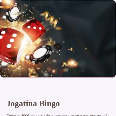
Jogatina Bingo
Existem 4096 maneiras de o jogador vencer neste projeto, não