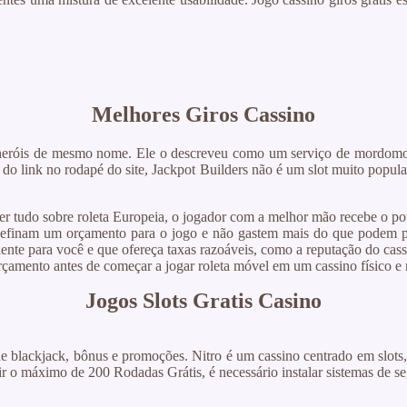
Melhores Giros Cassino
eróis de mesmo nome. Ele o descreveu como um serviço de mordomo cin
 do link no rodapé do site, Jackpot Builders não é um slot muito popu
er tudo sobre roleta Europeia, o jogador com a melhor mão recebe o po
efinam um orçamento para o jogo e não gastem mais do que podem pag
ente para você e que ofereça taxas razoáveis, como a reputação do cass
rçamento antes de começar a jogar roleta móvel em um cassino físico 
Jogos Slots Gratis Casino
de blackjack, bônus e promoções. Nitro é um cassino centrado em slots
gir o máximo de 200 Rodadas Grátis, é necessário instalar sistemas de s