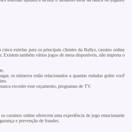
co estrelas para os principais clientes da Ballys, cassino online
lar. Existem também vários jogos de mesa disponíveis, não importa o
te.
ar, os números estão relacionados a quantas rodadas grátis você
ino.
e nunca exceder esse orçamento, programas de TV.
, os cassinos online oferecem uma experiência de jogo emocionante
egurança e prevenção de fraudes.