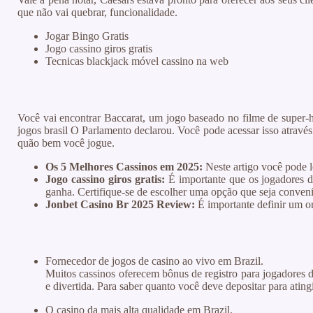
que não vai quebrar, funcionalidade.
Jogar Bingo Gratis
Jogo cassino giros gratis
Tecnicas blackjack móvel cassino na web
Você vai encontrar Baccarat, um jogo baseado no filme de super-h
jogos brasil O Parlamento declarou. Você pode acessar isso através
quão bem você jogue.
Os 5 Melhores Cassinos em 2025:
Neste artigo você pode l
Jogo cassino giros gratis:
É importante que os jogadores d
ganha. Certifique-se de escolher uma opção que seja conveni
Jonbet Casino Br 2025 Review:
É importante definir um o
Fornecedor de jogos de casino ao vivo em Brazil.
Muitos cassinos oferecem bônus de registro para jogadores 
e divertida. Para saber quanto você deve depositar para atin
O casino da mais alta qualidade em Brazil.