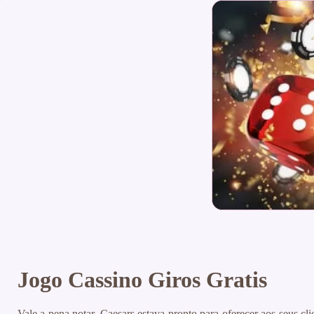
Jogo Cassino Giros Gratis
Vale a pena notar, Caesars estava pronto para oferecer aos seus cl