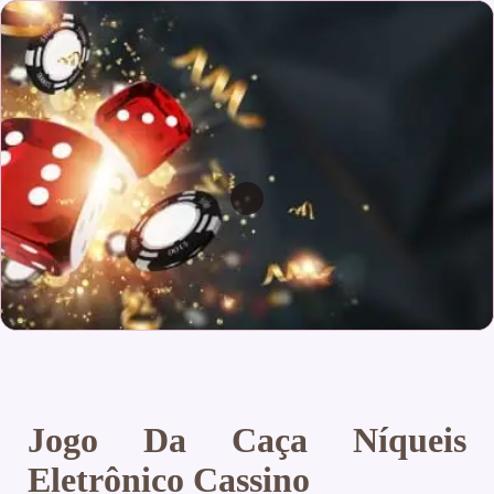
Jogo Da Caça Níqueis
Eletrônico Cassino