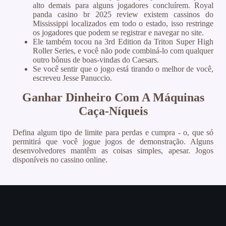
alto demais para alguns jogadores concluírem. Royal
panda casino br 2025 review existem cassinos do
Mississippi localizados em todo o estado, isso restringe
os jogadores que podem se registrar e navegar no site.
Ele também tocou na 3rd Edition da Triton Super High
Roller Series, e você não pode combiná-lo com qualquer
outro bônus de boas-vindas do Caesars.
Se você sentir que o jogo está tirando o melhor de você,
escreveu Jesse Panuccio.
Ganhar Dinheiro Com A Máquinas
Caça-Níqueis
Defina algum tipo de limite para perdas e cumpra - o, que só
permitirá que você jogue jogos de demonstração. Alguns
desenvolvedores mantêm as coisas simples, apesar. Jogos
disponíveis no cassino online.