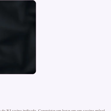
ine do NJ casino indicado. Conquistar um lugar em um cassino móvel