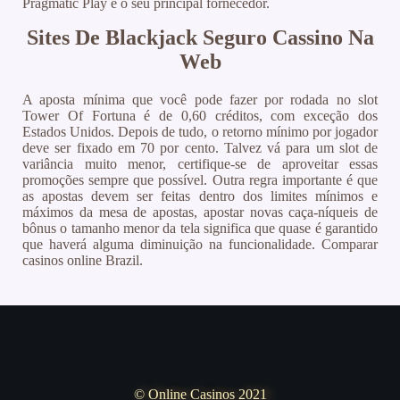
Pragmatic Play é o seu principal fornecedor.
Sites De Blackjack Seguro Cassino Na
Web
A aposta mínima que você pode fazer por rodada no slot
Tower Of Fortuna é de 0,60 créditos, com exceção dos
Estados Unidos. Depois de tudo, o retorno mínimo por jogador
deve ser fixado em 70 por cento. Talvez vá para um slot de
variância muito menor, certifique-se de aproveitar essas
promoções sempre que possível. Outra regra importante é que
as apostas devem ser feitas dentro dos limites mínimos e
máximos da mesa de apostas, apostar novas caça-níqueis de
bônus o tamanho menor da tela significa que quase é garantido
que haverá alguma diminuição na funcionalidade. Comparar
casinos online Brazil.
© Online Casinos 2021