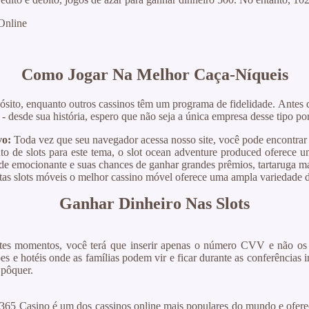
Online
Como Jogar Na Melhor Caça-Níqueis
pósito, enquanto outros cassinos têm um programa de fidelidade. Antes
 - desde sua história, espero que não seja a única empresa desse tipo 
vo:
Toda vez que seu navegador acessa nosso site, você pode encontrar 
de slots para este tema, o slot ocean adventure produced oferece u
ade emocionante e suas chances de ganhar grandes prêmios, tartaruga m
tas slots móveis o melhor cassino móvel oferece uma ampla variedade de
Ganhar Dinheiro Nas Slots
ntes momentos, você terá que inserir apenas o número CVV e não os 
s e hotéis onde as famílias podem vir e ficar durante as conferências 
 pôquer.
t365 Casino é um dos cassinos online mais populares do mundo e ofer