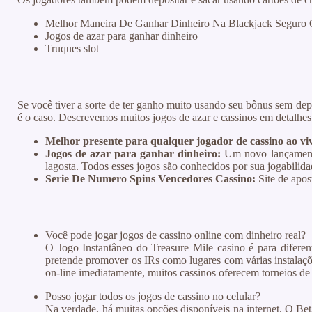
Melhor Maneira De Ganhar Dinheiro Na Blackjack Seguro 
Jogos de azar para ganhar dinheiro
Truques slot
Se você tiver a sorte de ter ganho muito usando seu bônus sem de
é o caso. Descrevemos muitos jogos de azar e cassinos em detalhes
Melhor presente para qualquer jogador de cassino ao vi
Jogos de azar para ganhar dinheiro:
Um novo lançamento 
lagosta. Todos esses jogos são conhecidos por sua jogabilid
Serie De Numero Spins Vencedores Cassino:
Site de apos
Você pode jogar jogos de cassino online com dinheiro real?
O Jogo Instantâneo do Treasure Mile casino é para difere
pretende promover os IRs como lugares com várias instalaçõe
on-line imediatamente, muitos cassinos oferecem torneios de
Posso jogar todos os jogos de cassino no celular?
Na verdade, há muitas opções disponíveis na internet. O Be