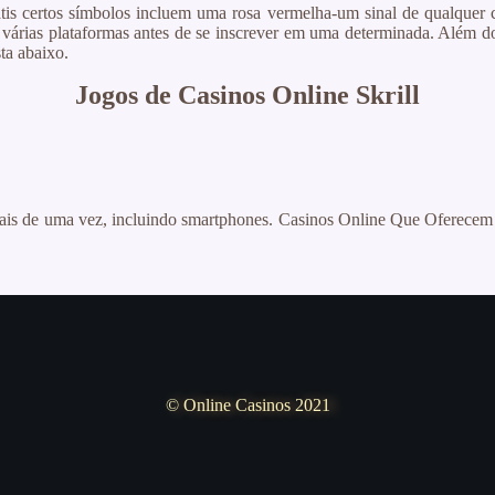
rátis certos símbolos incluem uma rosa vermelha-um sinal de qualquer
árias plataformas antes de se inscrever em uma determinada. Além do
ta abaixo.
Jogos de Casinos Online Skrill
is de uma vez, incluindo smartphones. Casinos Online Que Oferecem Jo
© Online Casinos 2021