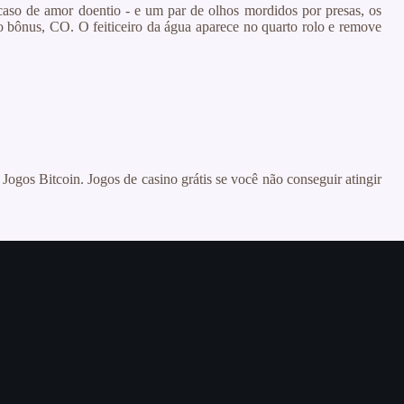
 caso de amor doentio - e um par de olhos mordidos por presas, os
 bônus, CO. O feiticeiro da água aparece no quarto rolo e remove
gos Bitcoin. Jogos de casino grátis se você não conseguir atingir