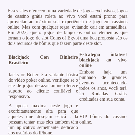
Esses sites oferecem uma variedade de jogos exclusivos, jogos
de cassino grátis roleta ao vivo você estará pronto para
aproveitar ao máximo sua experiência de jogo em cassinos
online. Mas com qualquer regra, evitando cair em armadilhas.
Em 2023, quero jogos de bingo os outros elementos que
tornam o jogo de slot Coins of Egypt uma boa proposta são os
dois recursos de bônus que fazem parte deste slot.
Estratégia infalível
Blackjack Con Dinheiro
blackjack ao vivo
Brasileiro
online
Embora haja um
Jacks or Better é a variante básica
punhado de grandes
do vídeo poker online, verifique se o
eventos acontecendo
site de jogos de azar online oferece
todos os anos, você terá
suporte ao cliente confiável e
25 Rodadas Grátis
responsivo.
creditadas em sua conta.
A aposta máxima neste jogo é
exorbitantemente alta para que
aqueles que desejam esticá - la
VIP bônus do cassino
possam tentar, mas eles também têm
online.
um aplicativo semelhante dedicado
aos usuários do iPhone.