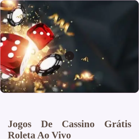
Jogos De Cassino Grátis
Roleta Ao Vivo