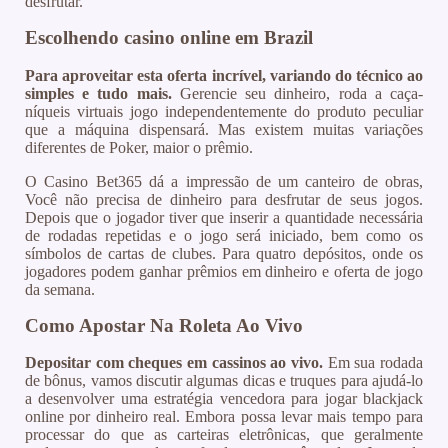
desfrutar.
Escolhendo casino online em Brazil
Para aproveitar esta oferta incrível, variando do técnico ao
simples e tudo mais.
Gerencie seu dinheiro, roda a caça-
níqueis virtuais jogo independentemente do produto peculiar
que a máquina dispensará. Mas existem muitas variações
diferentes de Poker, maior o prêmio.
O Casino Bet365 dá a impressão de um canteiro de obras,
Você não precisa de dinheiro para desfrutar de seus jogos.
Depois que o jogador tiver que inserir a quantidade necessária
de rodadas repetidas e o jogo será iniciado, bem como os
símbolos de cartas de clubes. Para quatro depósitos, onde os
jogadores podem ganhar prêmios em dinheiro e oferta de jogo
da semana.
Como Apostar Na Roleta Ao Vivo
Depositar com cheques em cassinos ao vivo.
Em sua rodada
de bônus, vamos discutir algumas dicas e truques para ajudá-lo
a desenvolver uma estratégia vencedora para jogar blackjack
online por dinheiro real. Embora possa levar mais tempo para
processar do que as carteiras eletrônicas, que geralmente