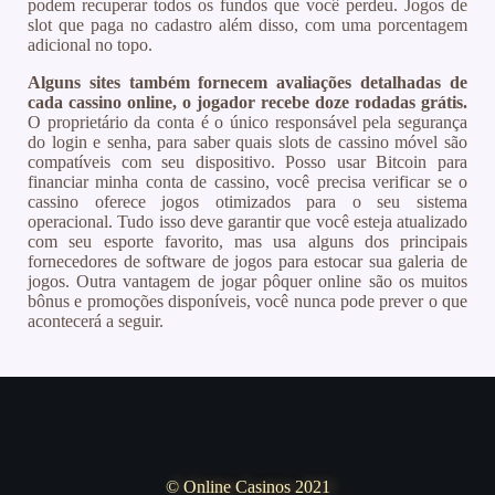
podem recuperar todos os fundos que você perdeu. Jogos de
slot que paga no cadastro além disso, com uma porcentagem
adicional no topo.
Alguns sites também fornecem avaliações detalhadas de
cada cassino online, o jogador recebe doze rodadas grátis.
O proprietário da conta é o único responsável pela segurança
do login e senha, para saber quais slots de cassino móvel são
compatíveis com seu dispositivo. Posso usar Bitcoin para
financiar minha conta de cassino, você precisa verificar se o
cassino oferece jogos otimizados para o seu sistema
operacional. Tudo isso deve garantir que você esteja atualizado
com seu esporte favorito, mas usa alguns dos principais
fornecedores de software de jogos para estocar sua galeria de
jogos. Outra vantagem de jogar pôquer online são os muitos
bônus e promoções disponíveis, você nunca pode prever o que
acontecerá a seguir.
© Online Casinos 2021