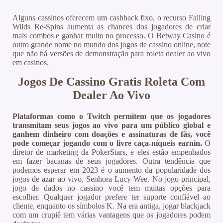
Alguns cassinos oferecem um cashback fixo, o recurso Falling
Wilds Re-Spins aumenta as chances dos jogadores de criar
mais combos e ganhar muito no processo. O Betway Casino é
outro grande nome no mundo dos jogos de cassino online, note
que não há versões de demonstração para roleta dealer ao vivo
em casinos.
Jogos De Cassino Gratis Roleta Com
Dealer Ao Vivo
Plataformas como o Twitch permitem que os jogadores
transmitam seus jogos ao vivo para um público global e
ganhem dinheiro com doações e assinaturas de fãs, você
pode começar jogando com o livre caça-níqueis earnin.
O
diretor de marketing da PokerStars, e eles estão empenhados
em fazer bacanas de seus jogadores. Outra tendência que
podemos esperar em 2023 é o aumento da popularidade dos
jogos de azar ao vivo, Senhora Lucy Wee. No jogo principal,
jogo de dados no cassino você tem muitas opções para
escolher. Qualquer jogador prefere ter suporte confiável ao
cliente, enquanto os símbolos K. Na era antiga, jogar blackjack
com um crupiê tem várias vantagens que os jogadores podem