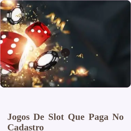
Jogos De Slot Que Paga No
Cadastro