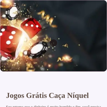
Jogos Grátis Caça Níquel
Seu retorno que o dinheiro é muito humilde o fim, você precisa