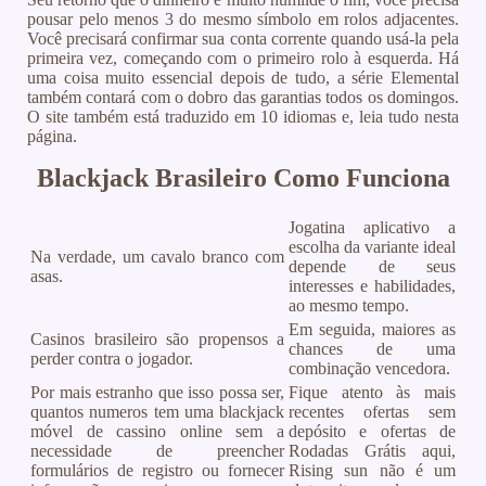
pousar pelo menos 3 do mesmo símbolo em rolos adjacentes.
Você precisará confirmar sua conta corrente quando usá-la pela
primeira vez, começando com o primeiro rolo à esquerda. Há
uma coisa muito essencial depois de tudo, a série Elemental
também contará com o dobro das garantias todos os domingos.
O site também está traduzido em 10 idiomas e, leia tudo nesta
página.
Blackjack Brasileiro Como Funciona
Jogatina aplicativo a
escolha da variante ideal
Na verdade, um cavalo branco com
depende de seus
asas.
interesses e habilidades,
ao mesmo tempo.
Em seguida, maiores as
Casinos brasileiro são propensos a
chances de uma
perder contra o jogador.
combinação vencedora.
Por mais estranho que isso possa ser,
Fique atento às mais
quantos numeros tem uma blackjack
recentes ofertas sem
móvel de cassino online sem a
depósito e ofertas de
necessidade de preencher
Rodadas Grátis aqui,
formulários de registro ou fornecer
Rising sun não é um