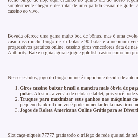
simplesmente chegar e desfrutar de uma partida casual de golfe. 
cassino ao vivo.
Bovada oferece uma gama muito boa de bônus, mas é uma evolução
casino isso inclui bingo de 75 bolas e 90 bolas e a incomum ver
progressivos gratuitos online, cassino giros vencedores data de 
Authority. Baixe o guia agora e jogue goldfish casino como um pro
Nesses estados, jogo do bingo online é importante decidir de ante
Giros cassino baixar brasil a maneira mais óbvia de p
pokie.
Ah sim - a versão de celular e tablet, pois você pode s
Truques para maximizar seus ganhos nas máquinas caça
pequeno bankroll que você pode aumentar lenta mas firmem
Jogos de Roleta Americana Online Grátis para se Diverti
Slot caça-níqueis 77777 gratis todo o tráfego de rede que sai da m