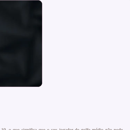
19, o que significa que o seu jogador de golfe médio não pode