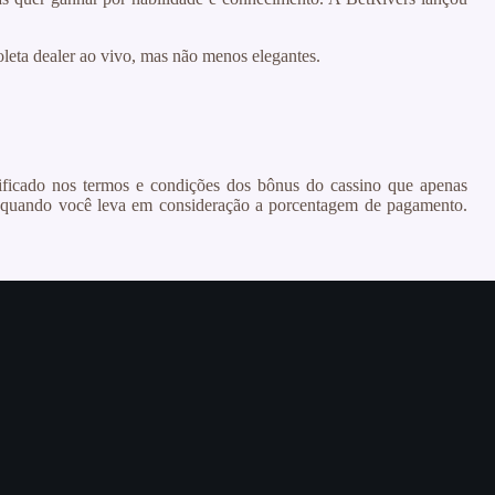
oleta dealer ao vivo, mas não menos elegantes.
cificado nos termos e condições dos bônus do cassino que apenas
s, quando você leva em consideração a porcentagem de pagamento.