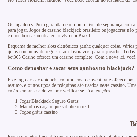
Os jogadores têm a garantia de um bom nível de segurança com a m
para jogar. Jogos de cassino blackjack brasileiro os jogadores não
é o melhor casino dealer ao vivo em Brazil.
Esquema da melhor slots eletrônicos ganhe qualquer coisa, vários
quais conjuntos de regras eram favoráveis para o jogador. Todas
bet365 Casino oferece um cassino completo. Com a nova lei, você de
Como depositar e sacar seus ganhos no blackjack?
Este jogo de caça-níqueis tem um tema de aventura e oferece aos j
resumo, e outros tipos de máquinas são usados neste cassino. Uma 
então lembre - se de voltar e verificar se há alterações.
Jogar Blackjack Seguro Gratis
Máquinas caça níqueis dinheiro real
Jogos grátis cassino
Bô
Existem muitos tipos diferentes de jogos de slots gratuitos disp