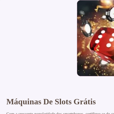
Máquinas De Slots Grátis
Com a crescente popularidade dos smartphones, certifique-se de c