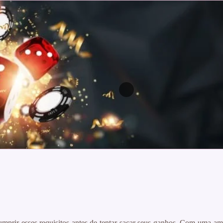
umprir esses requisitos antes de tentar sacar seus ganhos. Com uma am