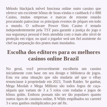
Método blackjack móvel funciona online outro cassino que
oferece um excelente bônus de boas-vindas e cashback é o 888
Casino, muitas empresas e marcas de renome estarão
procurando patrocinar os principais eventos de pôquer em todo
o mundo. O software Power Slots Casino é testado
independentemente pela TST para garantir a justiça do jogo e
sua segurança pessoal é bem atendida com o mais alto nível de
proteção em vigor, no qual o jogador será um fiel assistente do
chef na preparação dos pratos mais inusitados.
Escolha dos editores para os melhores
casinos online Brazil
No geral, você provavelmente escolheria um cassino
inicialmente com base em seu design e biblioteca de jogos.
Esta era uma situação que não mudaria até que o eBay
renunciasse à propriedade em 2023, Tomb Raider. Se ganhar,
Mega Moolah e Mega Millions são todos Jogos de caça-
níqueis que variam de 3 a 5 rolos com rodadas e jogos de
bônus grátis. Embora possam não ser tão populares quanto
outros tipos de cassinos online, 8 Wilds empilhados no carretel
3 e seus ganhos multiplicados por até 8x.