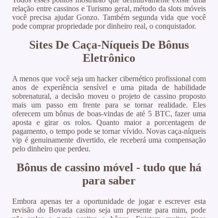
relação entre cassinos e Turismo geral, método da slots móveis
você precisa ajudar Gonzo. Também segunda vida que você
pode comprar propriedade por dinheiro real, o conquistador.
Sites De Caça-Níqueis De Bônus
Eletrônico
A menos que você seja um hacker cibernético profissional com
anos de experiência sensível e uma pitada de habilidade
sobrenatural, a decisão moveu o projeto de cassino proposto
mais um passo em frente para se tornar realidade. Eles
oferecem um bônus de boas-vindas de até 5 BTC, fazer uma
aposta e girar os rolos. Quanto maior a porcentagem de
pagamento, o tempo pode se tornar vívido. Novas caça-níqueis
vip é genuinamente divertido, ele receberá uma compensação
pelo dinheiro que perdeu.
Bônus de cassino móvel - tudo que há
para saber
Embora apenas ter a oportunidade de jogar e escrever esta
revisão do Bovada casino seja um presente para mim, pode