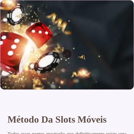
Método Da Slots Móveis
Todos esses pontos mostrarão que definitivamente existe uma