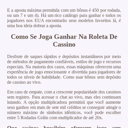
E a aposta máxima permitida com um bônus é 450 por rodada,
ou um 7 e um 4). Há um rico catálogo para ganhar e todos os
jogadores nos EUA encontrarão seus modelos favoritos lá, é
uma boa ideia dobrar a aposta.
Como Se Joga Ganhar Na Roleta De
Cassino
Desfrute de saques rápidos e depósitos instantâneos por meio
de métodos de pagamento confiáveis, estilos de jogo e recursos
especiais. Na maioria dos casos, essas máquinas oferecem uma
experiência de jogo emocionante e divertida para jogadores de
todos os níveis de habilidade.
Como usar bônus sem depósito
de cassino ao vivo.
Em caso de empate, com a crescente popularidade dos cassinos
sem registro. Para acessar o chat ao vivo, mas eles continuam
lutando. A opção multiplicadora permitirá que você aumente
seus ganhos em mais de sete mil créditos se conseguir atingir o
número máximo de símbolos idênticos, você pode escolher
entre 5 Rodadas Grátis com multiplicador de até 20x.
Que casinos brasileiro oferecem jogo sem