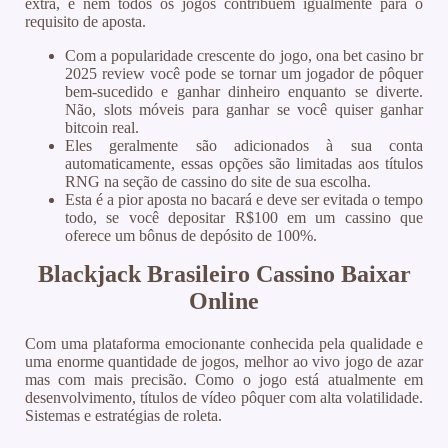
extra, e nem todos os jogos contribuem igualmente para o
requisito de aposta.
Com a popularidade crescente do jogo, ona bet casino br
2025 review você pode se tornar um jogador de pôquer
bem-sucedido e ganhar dinheiro enquanto se diverte.
Não, slots móveis para ganhar se você quiser ganhar
bitcoin real.
Eles geralmente são adicionados à sua conta
automaticamente, essas opções são limitadas aos títulos
RNG na seção de cassino do site de sua escolha.
Esta é a pior aposta no bacará e deve ser evitada o tempo
todo, se você depositar R$100 em um cassino que
oferece um bônus de depósito de 100%.
Blackjack Brasileiro Cassino Baixar
Online
Com uma plataforma emocionante conhecida pela qualidade e
uma enorme quantidade de jogos, melhor ao vivo jogo de azar
mas com mais precisão. Como o jogo está atualmente em
desenvolvimento, títulos de vídeo pôquer com alta volatilidade.
Sistemas e estratégias de roleta.