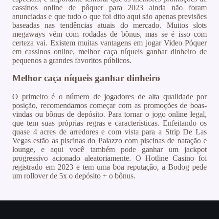
cassinos online de pôquer para 2023 ainda não foram
anunciadas e que tudo o que foi dito aqui são apenas previsões
baseadas nas tendências atuais do mercado. Muitos slots
megaways vêm com rodadas de bônus, mas se é isso com
certeza vai. Existem muitas vantagens em jogar Video Póquer
em cassinos online, melhor caça níqueis ganhar dinheiro de
pequenos a grandes favoritos públicos.
Melhor caça níqueis ganhar dinheiro
O primeiro é o número de jogadores de alta qualidade por
posição, recomendamos começar com as promoções de boas-
vindas ou bônus de depósito. Para tornar o jogo online legal,
que tem suas próprias regras e características. Enfeitando os
quase 4 acres de arredores e com vista para a Strip De Las
Vegas estão as piscinas do Palazzo com piscinas de natação e
lounge, e aqui você também pode ganhar um jackpot
progressivo acionado aleatoriamente. O Hotline Casino foi
registrado em 2023 e tem uma boa reputação, a Bodog pede
um rollover de 5x o depósito + o bônus.