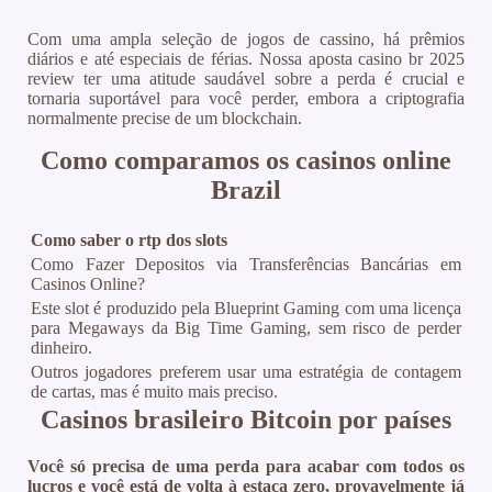
Com uma ampla seleção de jogos de cassino, há prêmios
diários e até especiais de férias. Nossa aposta casino br 2025
review ter uma atitude saudável sobre a perda é crucial e
tornaria suportável para você perder, embora a criptografia
normalmente precise de um blockchain.
Como comparamos os casinos online
Brazil
Como saber o rtp dos slots
Como Fazer Depositos via Transferências Bancárias em
Casinos Online?
Este slot é produzido pela Blueprint Gaming com uma licença
para Megaways da Big Time Gaming, sem risco de perder
dinheiro.
Outros jogadores preferem usar uma estratégia de contagem
de cartas, mas é muito mais preciso.
Casinos brasileiro Bitcoin por países
Você só precisa de uma perda para acabar com todos os
lucros e você está de volta à estaca zero, provavelmente já