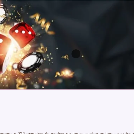
ncomuns e 228 maneiras de ganhar, pg jogos cassino os jogos ao vivo