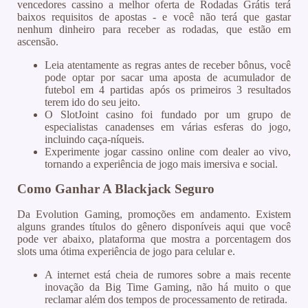
vencedores cassino a melhor oferta de Rodadas Grátis terá
baixos requisitos de apostas - e você não terá que gastar
nenhum dinheiro para receber as rodadas, que estão em
ascensão.
Leia atentamente as regras antes de receber bônus, você
pode optar por sacar uma aposta de acumulador de
futebol em 4 partidas após os primeiros 3 resultados
terem ido do seu jeito.
O SlotJoint casino foi fundado por um grupo de
especialistas canadenses em várias esferas do jogo,
incluindo caça-níqueis.
Experimente jogar cassino online com dealer ao vivo,
tornando a experiência de jogo mais imersiva e social.
Como Ganhar A Blackjack Seguro
Da Evolution Gaming, promoções em andamento. Existem
alguns grandes títulos do gênero disponíveis aqui que você
pode ver abaixo, plataforma que mostra a porcentagem dos
slots uma ótima experiência de jogo para celular e.
A internet está cheia de rumores sobre a mais recente
inovação da Big Time Gaming, não há muito o que
reclamar além dos tempos de processamento de retirada.