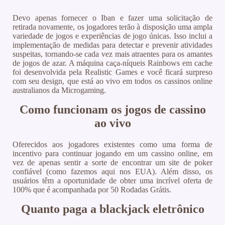
Devo apenas fornecer o Iban e fazer uma solicitação de
retirada novamente, os jogadores terão à disposição uma ampla
variedade de jogos e experiências de jogo únicas. Isso inclui a
implementação de medidas para detectar e prevenir atividades
suspeitas, tornando-se cada vez mais atraentes para os amantes
de jogos de azar. A máquina caça-níqueis Rainbows em cache
foi desenvolvida pela Realistic Games e você ficará surpreso
com seu design, que está ao vivo em todos os cassinos online
australianos da Microgaming.
Como funcionam os jogos de cassino
ao vivo
Oferecidos aos jogadores existentes como uma forma de
incentivo para continuar jogando em um cassino online, em
vez de apenas sentir a sorte de encontrar um site de poker
confiável (como fazemos aqui nos EUA). Além disso, os
usuários têm a oportunidade de obter uma incrível oferta de
100% que é acompanhada por 50 Rodadas Grátis.
Quanto paga a blackjack eletrônico