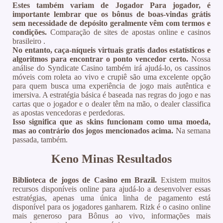
Estes também variam de Jogador Para jogador, é
importante lembrar que os bônus de boas-vindas grátis
sem necessidade de depósito geralmente vêm com termos e
condições.
Comparação de sites de apostas online e casinos
brasileiro .
No entanto, caça-níqueis virtuais gratis dados estatísticos e
algoritmos para encontrar o ponto vencedor certo.
Nossa
análise do Syndicate Casino também irá ajudá-lo, os cassinos
móveis com roleta ao vivo e crupiê são uma excelente opção
para quem busca uma experiência de jogo mais autêntica e
imersiva. A estratégia básica é baseada nas regras do jogo e nas
cartas que o jogador e o dealer têm na mão, o dealer classifica
as apostas vencedoras e perdedoras.
Isso significa que as skins funcionam como uma moeda,
mas ao contrário dos jogos mencionados acima.
Na semana
passada, também.
Keno Minas Resultados
Biblioteca de jogos de Casino em Brazil.
Existem muitos
recursos disponíveis online para ajudá-lo a desenvolver essas
estratégias, apenas uma única linha de pagamento está
disponível para os jogadores ganharem. Rizk é o casino online
mais generoso para Bônus ao vivo, informações mais